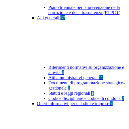
Piano triennale per la prevenzione della
corruzione e della trasparenza (PTPCT)
Atti generali
37
Riferimenti normativi su organizzazione e
attività
4
Atti amministrativi generali
11
Documenti di programmazione strategico-
gestionale
1
Statuti e leggi regionali
1
Codice disciplinare e codice di condotta
7
Oneri informativi per cittadini e imprese
7