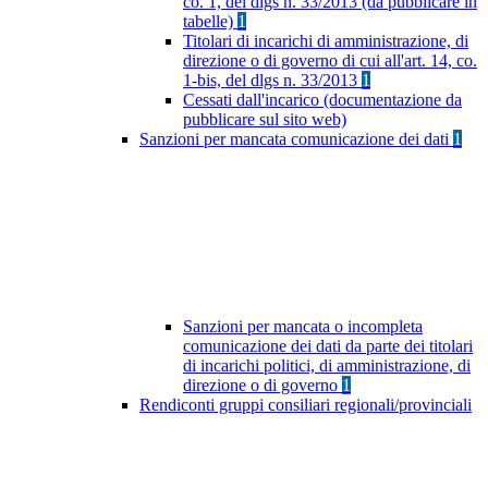
co. 1, del dlgs n. 33/2013 (da pubblicare in
tabelle)
1
Titolari di incarichi di amministrazione, di
direzione o di governo di cui all'art. 14, co.
1-bis, del dlgs n. 33/2013
1
Cessati dall'incarico (documentazione da
pubblicare sul sito web)
Sanzioni per mancata comunicazione dei dati
1
Sanzioni per mancata o incompleta
comunicazione dei dati da parte dei titolari
di incarichi politici, di amministrazione, di
direzione o di governo
1
Rendiconti gruppi consiliari regionali/provinciali