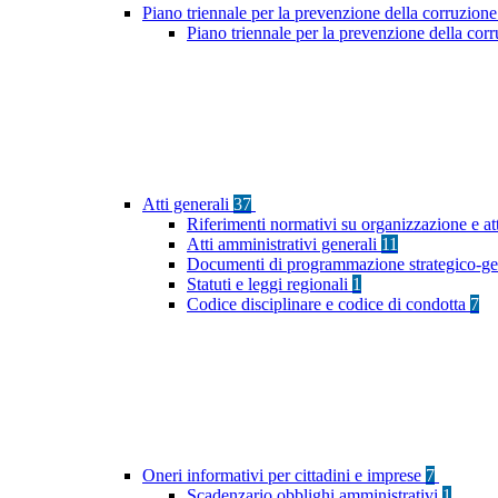
Piano triennale per la prevenzione della corruzione
Piano triennale per la prevenzione della cor
Atti generali
37
Riferimenti normativi su organizzazione e at
Atti amministrativi generali
11
Documenti di programmazione strategico-ge
Statuti e leggi regionali
1
Codice disciplinare e codice di condotta
7
Oneri informativi per cittadini e imprese
7
Scadenzario obblighi amministrativi
1