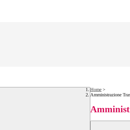
Home
>
Amministrazione Tra
Amministr