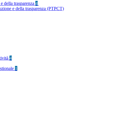
 e della trasparenza
4
ruzione e della trasparenza (PTPCT)
tività
4
stionale
1