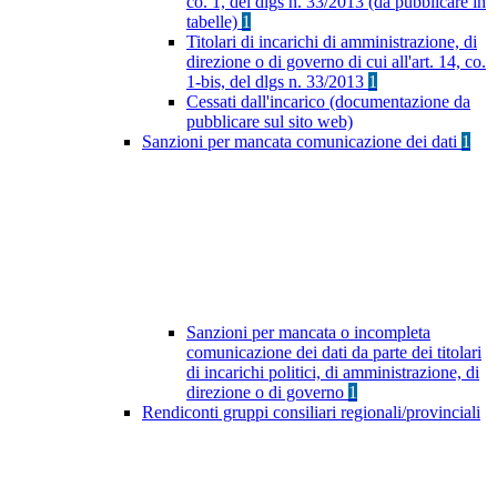
co. 1, del dlgs n. 33/2013 (da pubblicare in
tabelle)
1
Titolari di incarichi di amministrazione, di
direzione o di governo di cui all'art. 14, co.
1-bis, del dlgs n. 33/2013
1
Cessati dall'incarico (documentazione da
pubblicare sul sito web)
Sanzioni per mancata comunicazione dei dati
1
Sanzioni per mancata o incompleta
comunicazione dei dati da parte dei titolari
di incarichi politici, di amministrazione, di
direzione o di governo
1
Rendiconti gruppi consiliari regionali/provinciali