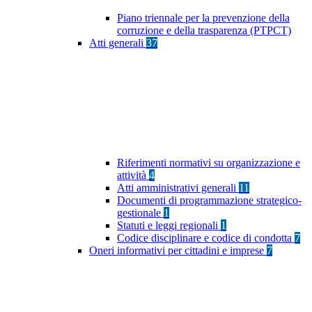
Piano triennale per la prevenzione della
corruzione e della trasparenza (PTPCT)
Atti generali
37
Riferimenti normativi su organizzazione e
attività
4
Atti amministrativi generali
11
Documenti di programmazione strategico-
gestionale
1
Statuti e leggi regionali
1
Codice disciplinare e codice di condotta
7
Oneri informativi per cittadini e imprese
7