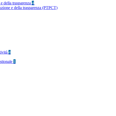
 e della trasparenza
4
ruzione e della trasparenza (PTPCT)
tività
4
stionale
1