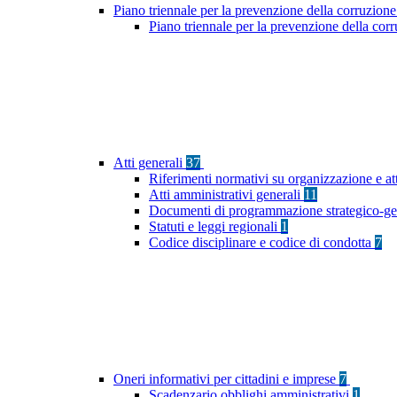
Piano triennale per la prevenzione della corruzione
Piano triennale per la prevenzione della cor
Atti generali
37
Riferimenti normativi su organizzazione e at
Atti amministrativi generali
11
Documenti di programmazione strategico-ge
Statuti e leggi regionali
1
Codice disciplinare e codice di condotta
7
Oneri informativi per cittadini e imprese
7
Scadenzario obblighi amministrativi
1