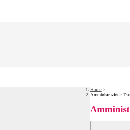
Home
>
Amministrazione Tra
Amministr