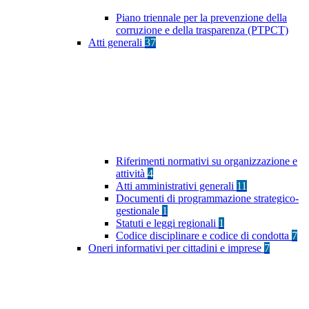
Piano triennale per la prevenzione della
corruzione e della trasparenza (PTPCT)
Atti generali
37
Riferimenti normativi su organizzazione e
attività
4
Atti amministrativi generali
11
Documenti di programmazione strategico-
gestionale
1
Statuti e leggi regionali
1
Codice disciplinare e codice di condotta
7
Oneri informativi per cittadini e imprese
7