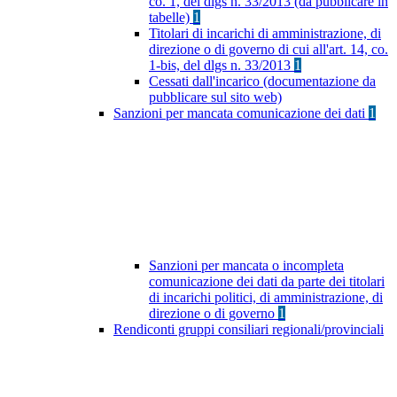
co. 1, del dlgs n. 33/2013 (da pubblicare in
tabelle)
1
Titolari di incarichi di amministrazione, di
direzione o di governo di cui all'art. 14, co.
1-bis, del dlgs n. 33/2013
1
Cessati dall'incarico (documentazione da
pubblicare sul sito web)
Sanzioni per mancata comunicazione dei dati
1
Sanzioni per mancata o incompleta
comunicazione dei dati da parte dei titolari
di incarichi politici, di amministrazione, di
direzione o di governo
1
Rendiconti gruppi consiliari regionali/provinciali