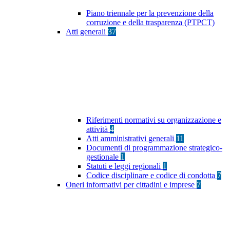
Piano triennale per la prevenzione della
corruzione e della trasparenza (PTPCT)
Atti generali
37
Riferimenti normativi su organizzazione e
attività
4
Atti amministrativi generali
11
Documenti di programmazione strategico-
gestionale
1
Statuti e leggi regionali
1
Codice disciplinare e codice di condotta
7
Oneri informativi per cittadini e imprese
7