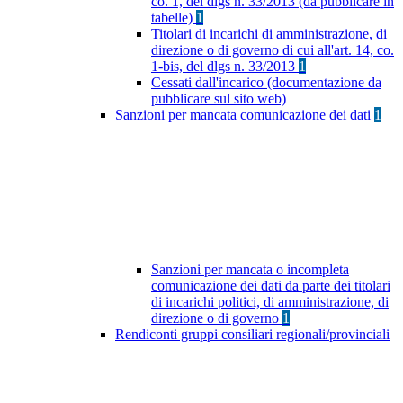
co. 1, del dlgs n. 33/2013 (da pubblicare in
tabelle)
1
Titolari di incarichi di amministrazione, di
direzione o di governo di cui all'art. 14, co.
1-bis, del dlgs n. 33/2013
1
Cessati dall'incarico (documentazione da
pubblicare sul sito web)
Sanzioni per mancata comunicazione dei dati
1
Sanzioni per mancata o incompleta
comunicazione dei dati da parte dei titolari
di incarichi politici, di amministrazione, di
direzione o di governo
1
Rendiconti gruppi consiliari regionali/provinciali