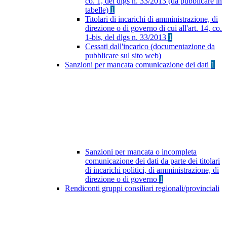
co. 1, del dlgs n. 33/2013 (da pubblicare in
tabelle)
1
Titolari di incarichi di amministrazione, di
direzione o di governo di cui all'art. 14, co.
1-bis, del dlgs n. 33/2013
1
Cessati dall'incarico (documentazione da
pubblicare sul sito web)
Sanzioni per mancata comunicazione dei dati
1
Sanzioni per mancata o incompleta
comunicazione dei dati da parte dei titolari
di incarichi politici, di amministrazione, di
direzione o di governo
1
Rendiconti gruppi consiliari regionali/provinciali