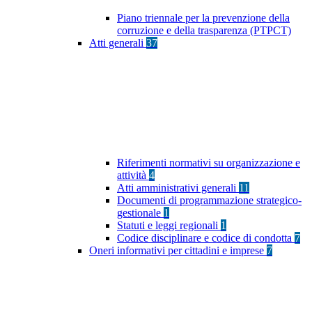
Piano triennale per la prevenzione della
corruzione e della trasparenza (PTPCT)
Atti generali
37
Riferimenti normativi su organizzazione e
attività
4
Atti amministrativi generali
11
Documenti di programmazione strategico-
gestionale
1
Statuti e leggi regionali
1
Codice disciplinare e codice di condotta
7
Oneri informativi per cittadini e imprese
7