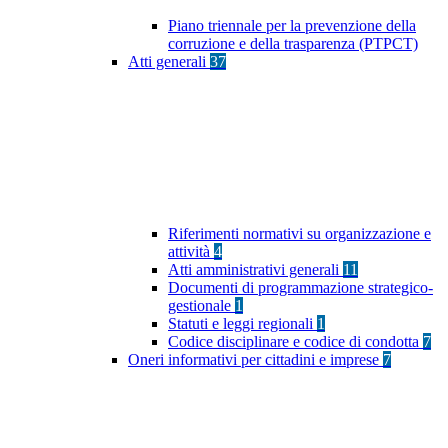
Piano triennale per la prevenzione della
corruzione e della trasparenza (PTPCT)
Atti generali
37
Riferimenti normativi su organizzazione e
attività
4
Atti amministrativi generali
11
Documenti di programmazione strategico-
gestionale
1
Statuti e leggi regionali
1
Codice disciplinare e codice di condotta
7
Oneri informativi per cittadini e imprese
7