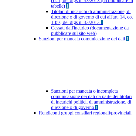
co. 1, del dlgs n. 33/2013 (da pubblicare in
tabelle)
1
Titolari di incarichi di amministrazione, di
direzione o di governo di cui all'art. 14, co.
1-bis, del dlgs n. 33/2013
1
Cessati dall'incarico (documentazione da
pubblicare sul sito web)
Sanzioni per mancata comunicazione dei dati
1
Sanzioni per mancata o incompleta
comunicazione dei dati da parte dei titolari
di incarichi politici, di amministrazione, di
direzione o di governo
1
Rendiconti gruppi consiliari regionali/provinciali