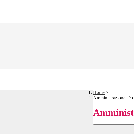
Home
>
Amministrazione Tra
Amministr