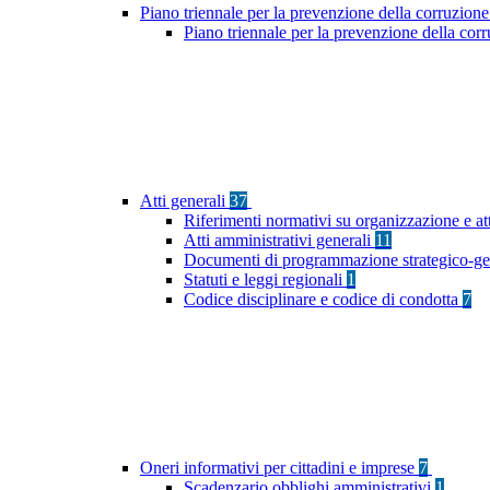
Piano triennale per la prevenzione della corruzione
Piano triennale per la prevenzione della cor
Atti generali
37
Riferimenti normativi su organizzazione e at
Atti amministrativi generali
11
Documenti di programmazione strategico-ge
Statuti e leggi regionali
1
Codice disciplinare e codice di condotta
7
Oneri informativi per cittadini e imprese
7
Scadenzario obblighi amministrativi
1