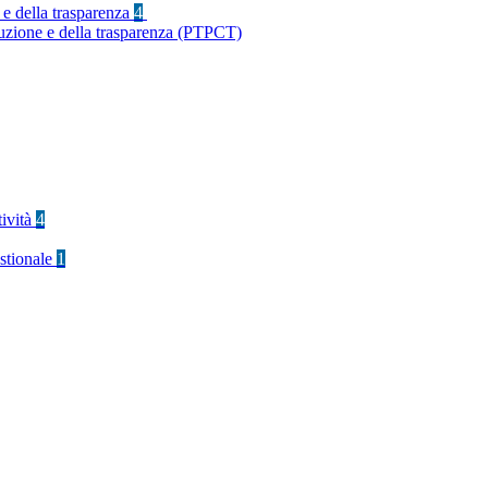
 e della trasparenza
4
ruzione e della trasparenza (PTPCT)
tività
4
stionale
1