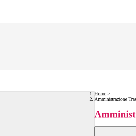
Home
>
Amministrazione Tra
Amministr