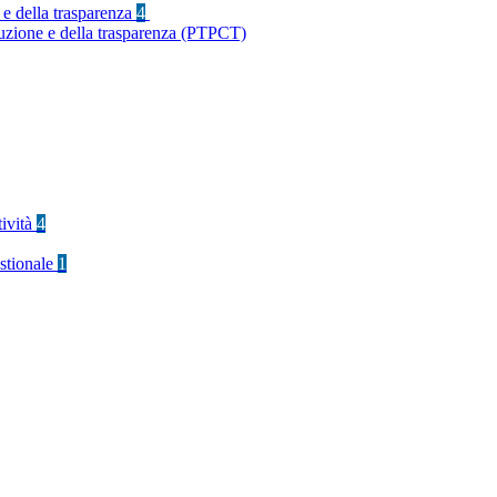
 e della trasparenza
4
ruzione e della trasparenza (PTPCT)
tività
4
stionale
1