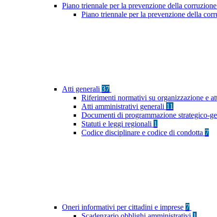
Piano triennale per la prevenzione della corruzione
Piano triennale per la prevenzione della cor
Atti generali
37
Riferimenti normativi su organizzazione e at
Atti amministrativi generali
11
Documenti di programmazione strategico-ge
Statuti e leggi regionali
1
Codice disciplinare e codice di condotta
7
Oneri informativi per cittadini e imprese
7
Scadenzario obblighi amministrativi
1