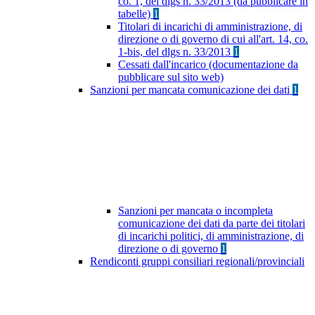
co. 1, del dlgs n. 33/2013 (da pubblicare in
tabelle)
1
Titolari di incarichi di amministrazione, di
direzione o di governo di cui all'art. 14, co.
1-bis, del dlgs n. 33/2013
1
Cessati dall'incarico (documentazione da
pubblicare sul sito web)
Sanzioni per mancata comunicazione dei dati
1
Sanzioni per mancata o incompleta
comunicazione dei dati da parte dei titolari
di incarichi politici, di amministrazione, di
direzione o di governo
1
Rendiconti gruppi consiliari regionali/provinciali