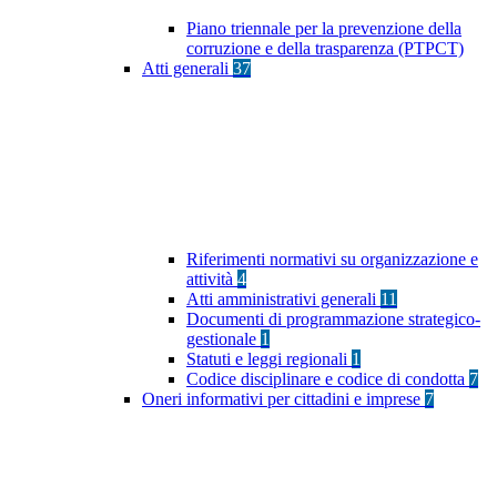
Piano triennale per la prevenzione della
corruzione e della trasparenza (PTPCT)
Atti generali
37
Riferimenti normativi su organizzazione e
attività
4
Atti amministrativi generali
11
Documenti di programmazione strategico-
gestionale
1
Statuti e leggi regionali
1
Codice disciplinare e codice di condotta
7
Oneri informativi per cittadini e imprese
7