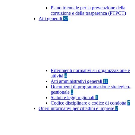
Piano triennale per la prevenzione della
corruzione e della trasparenza (PTPCT)
Atti generali
37
Riferimenti normativi su organizzazione e
attività
4
Atti amministrativi generali
11
Documenti di programmazione strategico-
gestionale
1
Statuti e leggi regionali
1
Codice disciplinare e codice di condotta
7
Oneri informativi per cittadini e imprese
7