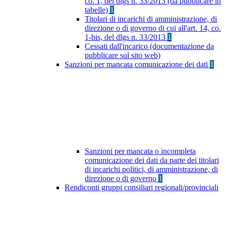
co. 1, del dlgs n. 33/2013 (da pubblicare in
tabelle)
1
Titolari di incarichi di amministrazione, di
direzione o di governo di cui all'art. 14, co.
1-bis, del dlgs n. 33/2013
1
Cessati dall'incarico (documentazione da
pubblicare sul sito web)
Sanzioni per mancata comunicazione dei dati
1
Sanzioni per mancata o incompleta
comunicazione dei dati da parte dei titolari
di incarichi politici, di amministrazione, di
direzione o di governo
1
Rendiconti gruppi consiliari regionali/provinciali