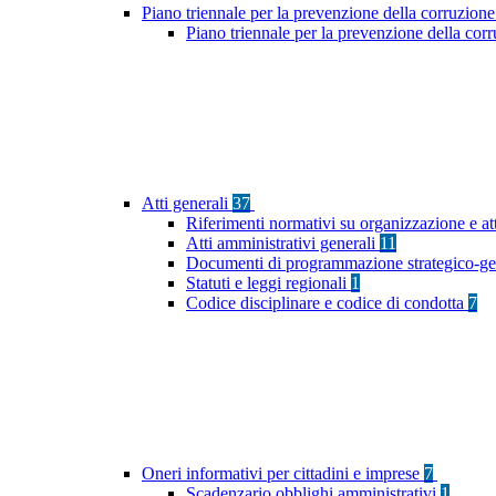
Piano triennale per la prevenzione della corruzione
Piano triennale per la prevenzione della cor
Atti generali
37
Riferimenti normativi su organizzazione e at
Atti amministrativi generali
11
Documenti di programmazione strategico-ge
Statuti e leggi regionali
1
Codice disciplinare e codice di condotta
7
Oneri informativi per cittadini e imprese
7
Scadenzario obblighi amministrativi
1