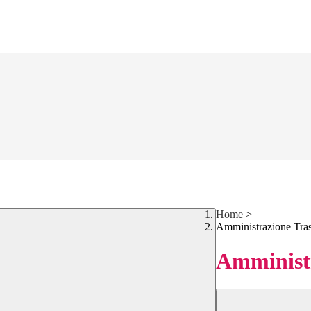
Home
>
Amministrazione Tra
Amministr