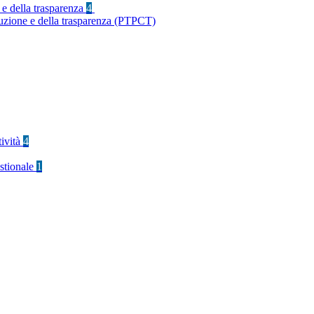
 e della trasparenza
4
ruzione e della trasparenza (PTPCT)
tività
4
stionale
1