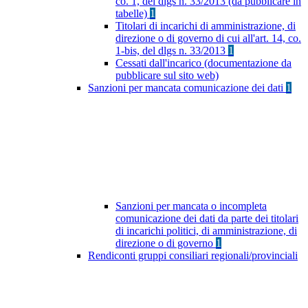
co. 1, del dlgs n. 33/2013 (da pubblicare in
tabelle)
1
Titolari di incarichi di amministrazione, di
direzione o di governo di cui all'art. 14, co.
1-bis, del dlgs n. 33/2013
1
Cessati dall'incarico (documentazione da
pubblicare sul sito web)
Sanzioni per mancata comunicazione dei dati
1
Sanzioni per mancata o incompleta
comunicazione dei dati da parte dei titolari
di incarichi politici, di amministrazione, di
direzione o di governo
1
Rendiconti gruppi consiliari regionali/provinciali