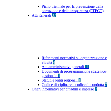
Piano triennale per la prevenzione della
corruzione e della trasparenza (PTPCT)
Atti generali
37
Riferimenti normativi su organizzazione e
attività
4
Atti amministrativi generali
11
Documenti di programmazione strategico-
gestionale
1
Statuti e leggi regionali
1
Codice disciplinare e codice di condotta
7
Oneri informativi per cittadini e imprese
7