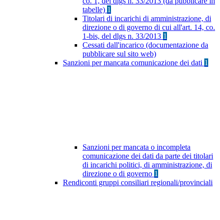
co. 1, del dlgs n. 33/2013 (da pubblicare in
tabelle)
1
Titolari di incarichi di amministrazione, di
direzione o di governo di cui all'art. 14, co.
1-bis, del dlgs n. 33/2013
1
Cessati dall'incarico (documentazione da
pubblicare sul sito web)
Sanzioni per mancata comunicazione dei dati
1
Sanzioni per mancata o incompleta
comunicazione dei dati da parte dei titolari
di incarichi politici, di amministrazione, di
direzione o di governo
1
Rendiconti gruppi consiliari regionali/provinciali