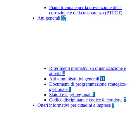
Piano triennale per la prevenzione della
corruzione e della trasparenza (PTPCT)
Atti generali
37
Riferimenti normativi su organizzazione e
attività
4
Atti amministrativi generali
11
Documenti di programmazione strategico-
gestionale
1
Statuti e leggi regionali
1
Codice disciplinare e codice di condotta
7
Oneri informativi per cittadini e imprese
7