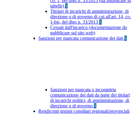
co. 1, del dlgs n. 33/2013 (da pubblicare in
tabelle)
1
Titolari di incarichi di amministrazione, di
direzione o di governo di cui all'art. 14, co.
1-bis, del dlgs n. 33/2013
1
Cessati dall'incarico (documentazione da
pubblicare sul sito web)
Sanzioni per mancata comunicazione dei dati
1
Sanzioni per mancata o incompleta
comunicazione dei dati da parte dei titolari
di incarichi politici, di amministrazione, di
direzione o di governo
1
Rendiconti gruppi consiliari regionali/provinciali