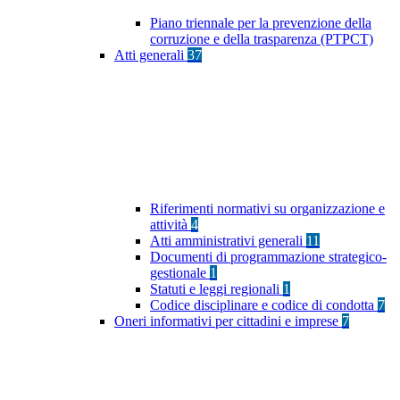
Piano triennale per la prevenzione della
corruzione e della trasparenza (PTPCT)
Atti generali
37
Riferimenti normativi su organizzazione e
attività
4
Atti amministrativi generali
11
Documenti di programmazione strategico-
gestionale
1
Statuti e leggi regionali
1
Codice disciplinare e codice di condotta
7
Oneri informativi per cittadini e imprese
7