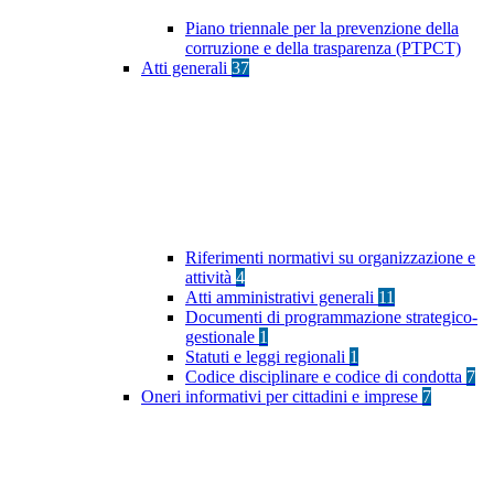
Piano triennale per la prevenzione della
corruzione e della trasparenza (PTPCT)
Atti generali
37
Riferimenti normativi su organizzazione e
attività
4
Atti amministrativi generali
11
Documenti di programmazione strategico-
gestionale
1
Statuti e leggi regionali
1
Codice disciplinare e codice di condotta
7
Oneri informativi per cittadini e imprese
7