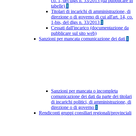
co. 1, del dlgs n. 33/2013 (da pubblicare in
tabelle)
1
Titolari di incarichi di amministrazione, di
direzione o di governo di cui all'art. 14, co.
1-bis, del dlgs n. 33/2013
1
Cessati dall'incarico (documentazione da
pubblicare sul sito web)
Sanzioni per mancata comunicazione dei dati
1
Sanzioni per mancata o incompleta
comunicazione dei dati da parte dei titolari
di incarichi politici, di amministrazione, di
direzione o di governo
1
Rendiconti gruppi consiliari regionali/provinciali