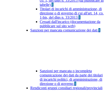
co. 1, del dlgs n. 33/2013 (da pubblicare in
tabelle)
1
Titolari di incarichi di amministrazione, di
direzione o di governo di cui all'art. 14, co.
1-bis, del dlgs n. 33/2013
1
Cessati dall'incarico (documentazione da
pubblicare sul sito web)
Sanzioni per mancata comunicazione dei dati
1
Sanzioni per mancata o incompleta
comunicazione dei dati da parte dei titolari
di incarichi politici, di amministrazione, di
direzione o di governo
1
Rendiconti gruppi consiliari regionali/provinciali