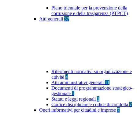
Piano triennale per la prevenzione della
corruzione e della trasparenza (PTPCT)
Atti generali
37
Riferimenti normativi su organizzazione e
attività
4
Atti amministrativi generali
11
Documenti di programmazione strategico-
gestionale
1
Statuti e leggi regionali
1
Codice disciplinare e codice di condotta
7
Oneri informativi per cittadini e imprese
7