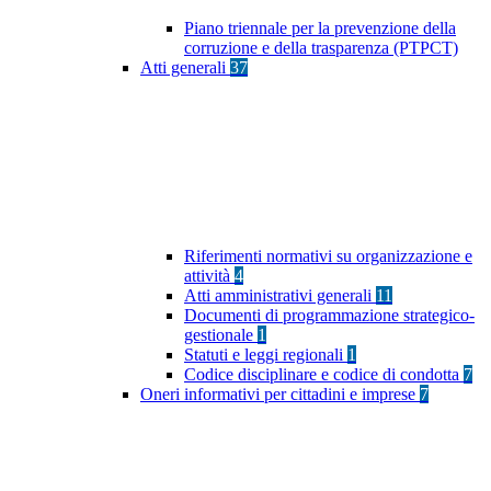
Piano triennale per la prevenzione della
corruzione e della trasparenza (PTPCT)
Atti generali
37
Riferimenti normativi su organizzazione e
attività
4
Atti amministrativi generali
11
Documenti di programmazione strategico-
gestionale
1
Statuti e leggi regionali
1
Codice disciplinare e codice di condotta
7
Oneri informativi per cittadini e imprese
7