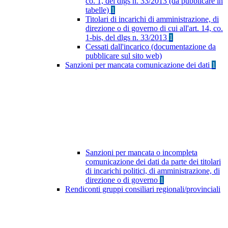
co. 1, del dlgs n. 33/2013 (da pubblicare in
tabelle)
1
Titolari di incarichi di amministrazione, di
direzione o di governo di cui all'art. 14, co.
1-bis, del dlgs n. 33/2013
1
Cessati dall'incarico (documentazione da
pubblicare sul sito web)
Sanzioni per mancata comunicazione dei dati
1
Sanzioni per mancata o incompleta
comunicazione dei dati da parte dei titolari
di incarichi politici, di amministrazione, di
direzione o di governo
1
Rendiconti gruppi consiliari regionali/provinciali