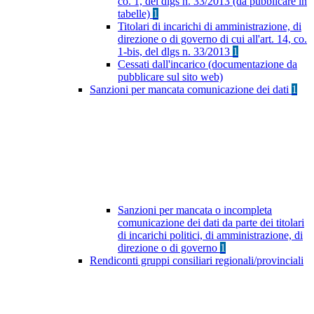
co. 1, del dlgs n. 33/2013 (da pubblicare in
tabelle)
1
Titolari di incarichi di amministrazione, di
direzione o di governo di cui all'art. 14, co.
1-bis, del dlgs n. 33/2013
1
Cessati dall'incarico (documentazione da
pubblicare sul sito web)
Sanzioni per mancata comunicazione dei dati
1
Sanzioni per mancata o incompleta
comunicazione dei dati da parte dei titolari
di incarichi politici, di amministrazione, di
direzione o di governo
1
Rendiconti gruppi consiliari regionali/provinciali