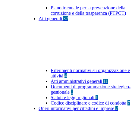
Piano triennale per la prevenzione della
corruzione e della trasparenza (PTPCT)
Atti generali
37
Riferimenti normativi su organizzazione e
attività
4
Atti amministrativi generali
11
Documenti di programmazione strategico-
gestionale
1
Statuti e leggi regionali
1
Codice disciplinare e codice di condotta
7
Oneri informativi per cittadini e imprese
7