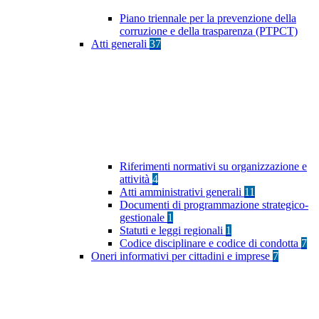
Piano triennale per la prevenzione della
corruzione e della trasparenza (PTPCT)
Atti generali
37
Riferimenti normativi su organizzazione e
attività
4
Atti amministrativi generali
11
Documenti di programmazione strategico-
gestionale
1
Statuti e leggi regionali
1
Codice disciplinare e codice di condotta
7
Oneri informativi per cittadini e imprese
7