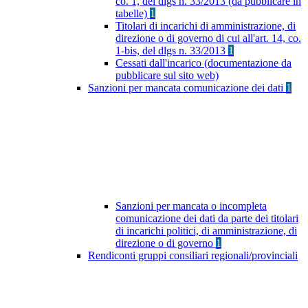
co. 1, del dlgs n. 33/2013 (da pubblicare in
tabelle)
1
Titolari di incarichi di amministrazione, di
direzione o di governo di cui all'art. 14, co.
1-bis, del dlgs n. 33/2013
1
Cessati dall'incarico (documentazione da
pubblicare sul sito web)
Sanzioni per mancata comunicazione dei dati
1
Sanzioni per mancata o incompleta
comunicazione dei dati da parte dei titolari
di incarichi politici, di amministrazione, di
direzione o di governo
1
Rendiconti gruppi consiliari regionali/provinciali