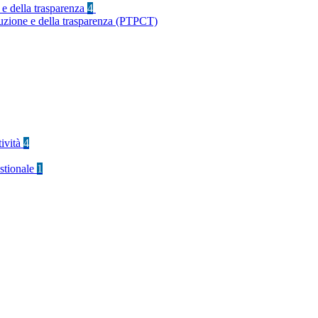
 e della trasparenza
4
ruzione e della trasparenza (PTPCT)
tività
4
stionale
1