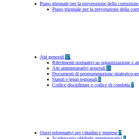
Piano triennale per la prevenzione della corruzione
Piano triennale per la prevenzione della cor
Atti generali
37
Riferimenti normativi su organizzazione e at
Atti amministrativi generali
11
Documenti di programmazione strategico-ge
Statuti e leggi regionali
1
Codice disciplinare e codice di condotta
7
Oneri informativi per cittadini e imprese
7
Scadenzario obblighi amministrativi
1