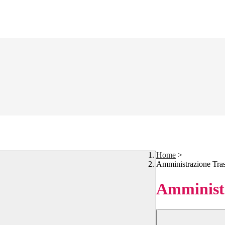
Home
>
Amministrazione Tra
Amministr