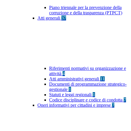
Piano triennale per la prevenzione della
corruzione e della trasparenza (PTPCT)
Atti generali
37
Riferimenti normativi su organizzazione e
attività
4
Atti amministrativi generali
11
Documenti di programmazione strategico-
gestionale
1
Statuti e leggi regionali
1
Codice disciplinare e codice di condotta
7
Oneri informativi per cittadini e imprese
7