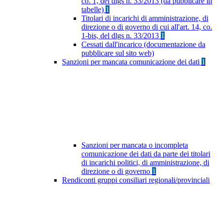
co. 1, del dlgs n. 33/2013 (da pubblicare in
tabelle)
1
Titolari di incarichi di amministrazione, di
direzione o di governo di cui all'art. 14, co.
1-bis, del dlgs n. 33/2013
1
Cessati dall'incarico (documentazione da
pubblicare sul sito web)
Sanzioni per mancata comunicazione dei dati
1
Sanzioni per mancata o incompleta
comunicazione dei dati da parte dei titolari
di incarichi politici, di amministrazione, di
direzione o di governo
1
Rendiconti gruppi consiliari regionali/provinciali