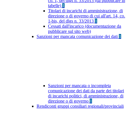
co. 1, del dlgs n. 33/2013 (da pubblicare in
tabelle)
1
Titolari di incarichi di amministrazione, di
direzione o di governo di cui all'art. 14, co.
1-bis, del dlgs n. 33/2013
1
Cessati dall'incarico (documentazione da
pubblicare sul sito web)
Sanzioni per mancata comunicazione dei dati
1
Sanzioni per mancata o incompleta
comunicazione dei dati da parte dei titolari
di incarichi politici, di amministrazione, di
direzione o di governo
1
Rendiconti gruppi consiliari regionali/provinciali