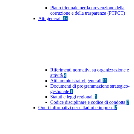
Piano triennale per la prevenzione della
corruzione e della trasparenza (PTPCT)
Atti generali
37
Riferimenti normativi su organizzazione e
attività
4
Atti amministrativi generali
11
Documenti di programmazione strategico-
gestionale
1
Statuti e leggi regionali
1
Codice disciplinare e codice di condotta
7
Oneri informativi per cittadini e imprese
7