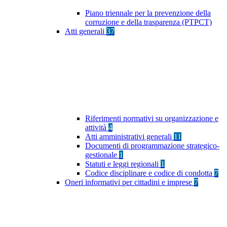
Piano triennale per la prevenzione della
corruzione e della trasparenza (PTPCT)
Atti generali
37
Riferimenti normativi su organizzazione e
attività
4
Atti amministrativi generali
11
Documenti di programmazione strategico-
gestionale
1
Statuti e leggi regionali
1
Codice disciplinare e codice di condotta
7
Oneri informativi per cittadini e imprese
7