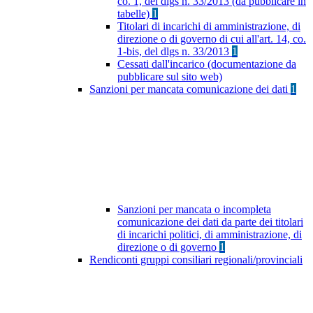
co. 1, del dlgs n. 33/2013 (da pubblicare in
tabelle)
1
Titolari di incarichi di amministrazione, di
direzione o di governo di cui all'art. 14, co.
1-bis, del dlgs n. 33/2013
1
Cessati dall'incarico (documentazione da
pubblicare sul sito web)
Sanzioni per mancata comunicazione dei dati
1
Sanzioni per mancata o incompleta
comunicazione dei dati da parte dei titolari
di incarichi politici, di amministrazione, di
direzione o di governo
1
Rendiconti gruppi consiliari regionali/provinciali