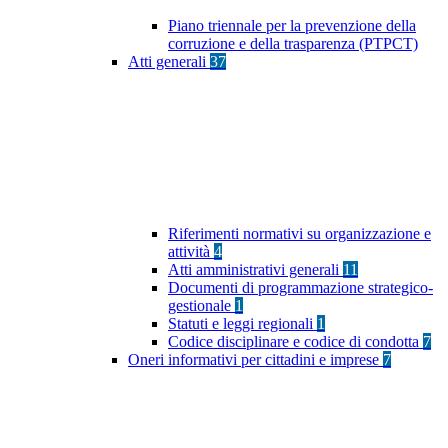
Piano triennale per la prevenzione della
corruzione e della trasparenza (PTPCT)
Atti generali
37
Riferimenti normativi su organizzazione e
attività
4
Atti amministrativi generali
11
Documenti di programmazione strategico-
gestionale
1
Statuti e leggi regionali
1
Codice disciplinare e codice di condotta
7
Oneri informativi per cittadini e imprese
7