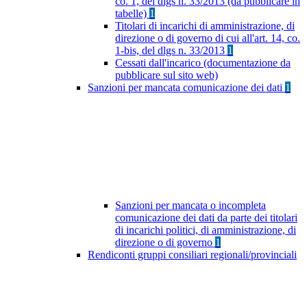
co. 1, del dlgs n. 33/2013 (da pubblicare in
tabelle)
1
Titolari di incarichi di amministrazione, di
direzione o di governo di cui all'art. 14, co.
1-bis, del dlgs n. 33/2013
1
Cessati dall'incarico (documentazione da
pubblicare sul sito web)
Sanzioni per mancata comunicazione dei dati
1
Sanzioni per mancata o incompleta
comunicazione dei dati da parte dei titolari
di incarichi politici, di amministrazione, di
direzione o di governo
1
Rendiconti gruppi consiliari regionali/provinciali