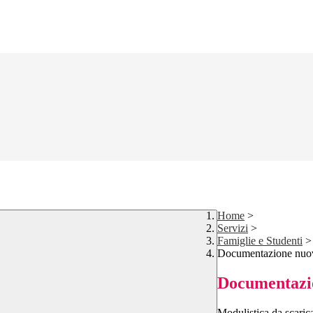
Home
>
Servizi
>
Famiglie e Studenti
>
Documentazione nuovi 
Documentazio
Modulistica da scarica