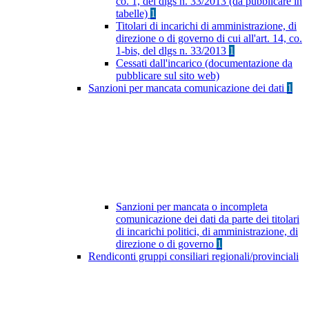
co. 1, del dlgs n. 33/2013 (da pubblicare in
tabelle)
1
Titolari di incarichi di amministrazione, di
direzione o di governo di cui all'art. 14, co.
1-bis, del dlgs n. 33/2013
1
Cessati dall'incarico (documentazione da
pubblicare sul sito web)
Sanzioni per mancata comunicazione dei dati
1
Sanzioni per mancata o incompleta
comunicazione dei dati da parte dei titolari
di incarichi politici, di amministrazione, di
direzione o di governo
1
Rendiconti gruppi consiliari regionali/provinciali