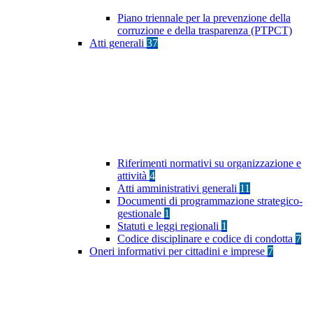
Piano triennale per la prevenzione della
corruzione e della trasparenza (PTPCT)
Atti generali
37
Riferimenti normativi su organizzazione e
attività
4
Atti amministrativi generali
11
Documenti di programmazione strategico-
gestionale
1
Statuti e leggi regionali
1
Codice disciplinare e codice di condotta
7
Oneri informativi per cittadini e imprese
7