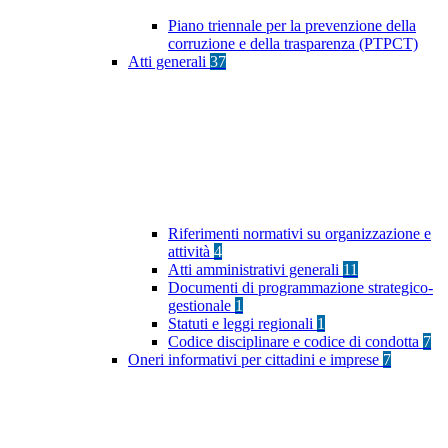
Piano triennale per la prevenzione della
corruzione e della trasparenza (PTPCT)
Atti generali
37
Riferimenti normativi su organizzazione e
attività
4
Atti amministrativi generali
11
Documenti di programmazione strategico-
gestionale
1
Statuti e leggi regionali
1
Codice disciplinare e codice di condotta
7
Oneri informativi per cittadini e imprese
7