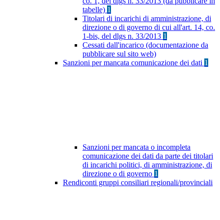
co. 1, del dlgs n. 33/2013 (da pubblicare in
tabelle)
1
Titolari di incarichi di amministrazione, di
direzione o di governo di cui all'art. 14, co.
1-bis, del dlgs n. 33/2013
1
Cessati dall'incarico (documentazione da
pubblicare sul sito web)
Sanzioni per mancata comunicazione dei dati
1
Sanzioni per mancata o incompleta
comunicazione dei dati da parte dei titolari
di incarichi politici, di amministrazione, di
direzione o di governo
1
Rendiconti gruppi consiliari regionali/provinciali