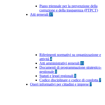
Piano triennale per la prevenzione della
corruzione e della trasparenza (PTPCT)
Atti generali
37
Riferimenti normativi su organizzazione e
attività
4
Atti amministrativi generali
11
Documenti di programmazione strategico-
gestionale
1
Statuti e leggi regionali
1
Codice disciplinare e codice di condotta
7
Oneri informativi per cittadini e imprese
7