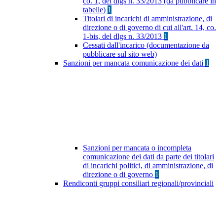
co. 1, del dlgs n. 33/2013 (da pubblicare in
tabelle)
1
Titolari di incarichi di amministrazione, di
direzione o di governo di cui all'art. 14, co.
1-bis, del dlgs n. 33/2013
1
Cessati dall'incarico (documentazione da
pubblicare sul sito web)
Sanzioni per mancata comunicazione dei dati
1
Sanzioni per mancata o incompleta
comunicazione dei dati da parte dei titolari
di incarichi politici, di amministrazione, di
direzione o di governo
1
Rendiconti gruppi consiliari regionali/provinciali