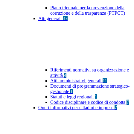
Piano triennale per la prevenzione della
corruzione e della trasparenza (PTPCT)
Atti generali
37
Riferimenti normativi su organizzazione e
attività
4
Atti amministrativi generali
11
Documenti di programmazione strategico-
gestionale
1
Statuti e leggi regionali
1
Codice disciplinare e codice di condotta
7
Oneri informativi per cittadini e imprese
7