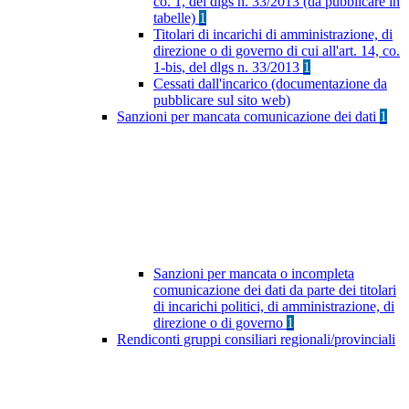
co. 1, del dlgs n. 33/2013 (da pubblicare in
tabelle)
1
Titolari di incarichi di amministrazione, di
direzione o di governo di cui all'art. 14, co.
1-bis, del dlgs n. 33/2013
1
Cessati dall'incarico (documentazione da
pubblicare sul sito web)
Sanzioni per mancata comunicazione dei dati
1
Sanzioni per mancata o incompleta
comunicazione dei dati da parte dei titolari
di incarichi politici, di amministrazione, di
direzione o di governo
1
Rendiconti gruppi consiliari regionali/provinciali