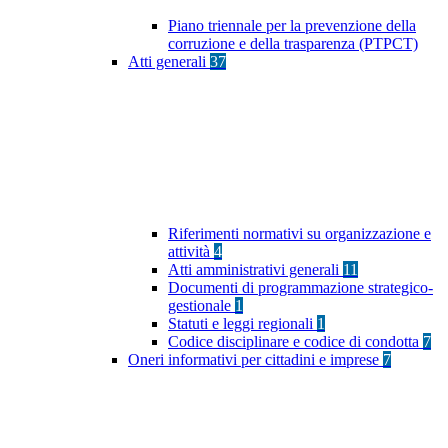
Piano triennale per la prevenzione della
corruzione e della trasparenza (PTPCT)
Atti generali
37
Riferimenti normativi su organizzazione e
attività
4
Atti amministrativi generali
11
Documenti di programmazione strategico-
gestionale
1
Statuti e leggi regionali
1
Codice disciplinare e codice di condotta
7
Oneri informativi per cittadini e imprese
7