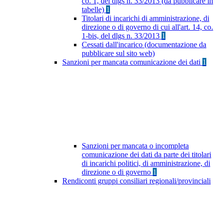
co. 1, del dlgs n. 33/2013 (da pubblicare in
tabelle)
1
Titolari di incarichi di amministrazione, di
direzione o di governo di cui all'art. 14, co.
1-bis, del dlgs n. 33/2013
1
Cessati dall'incarico (documentazione da
pubblicare sul sito web)
Sanzioni per mancata comunicazione dei dati
1
Sanzioni per mancata o incompleta
comunicazione dei dati da parte dei titolari
di incarichi politici, di amministrazione, di
direzione o di governo
1
Rendiconti gruppi consiliari regionali/provinciali