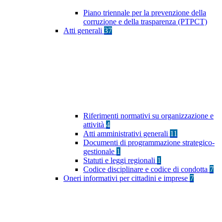
Piano triennale per la prevenzione della
corruzione e della trasparenza (PTPCT)
Atti generali
37
Riferimenti normativi su organizzazione e
attività
4
Atti amministrativi generali
11
Documenti di programmazione strategico-
gestionale
1
Statuti e leggi regionali
1
Codice disciplinare e codice di condotta
7
Oneri informativi per cittadini e imprese
7