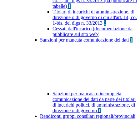
co. 1, del dlgs n. 33/2013 (da pubblicare in
tabelle)
1
Titolari di incarichi di amministrazione, di
direzione o di governo di cui all'art. 14, co.
1-bis, del dlgs n. 33/2013
1
Cessati dall'incarico (documentazione da
pubblicare sul sito web)
Sanzioni per mancata comunicazione dei dati
1
Sanzioni per mancata o incompleta
comunicazione dei dati da parte dei titolari
di incarichi politici, di amministrazione, di
direzione o di governo
1
Rendiconti gruppi consiliari regionali/provinciali