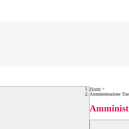
Home
>
Amministrazione Tra
Amministr