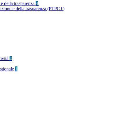
 e della trasparenza
4
ruzione e della trasparenza (PTPCT)
tività
4
stionale
1