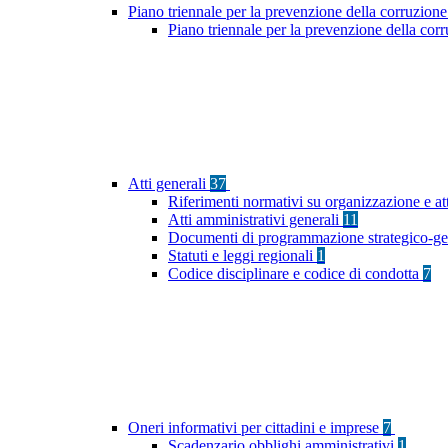
Piano triennale per la prevenzione della corruzione
Piano triennale per la prevenzione della cor
Atti generali
37
Riferimenti normativi su organizzazione e at
Atti amministrativi generali
11
Documenti di programmazione strategico-ge
Statuti e leggi regionali
1
Codice disciplinare e codice di condotta
7
Oneri informativi per cittadini e imprese
7
Scadenzario obblighi amministrativi
1