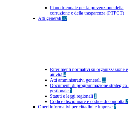
Piano triennale per la prevenzione della
corruzione e della trasparenza (PTPCT)
Atti generali
37
Riferimenti normativi su organizzazione e
attività
4
Atti amministrativi generali
11
Documenti di programmazione strategico-
gestionale
1
Statuti e leggi regionali
1
Codice disciplinare e codice di condotta
7
Oneri informativi per cittadini e imprese
7