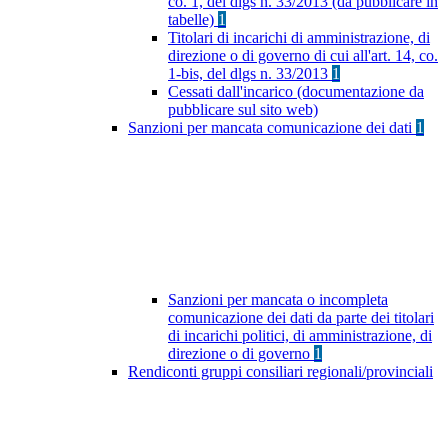
co. 1, del dlgs n. 33/2013 (da pubblicare in
tabelle)
1
Titolari di incarichi di amministrazione, di
direzione o di governo di cui all'art. 14, co.
1-bis, del dlgs n. 33/2013
1
Cessati dall'incarico (documentazione da
pubblicare sul sito web)
Sanzioni per mancata comunicazione dei dati
1
Sanzioni per mancata o incompleta
comunicazione dei dati da parte dei titolari
di incarichi politici, di amministrazione, di
direzione o di governo
1
Rendiconti gruppi consiliari regionali/provinciali