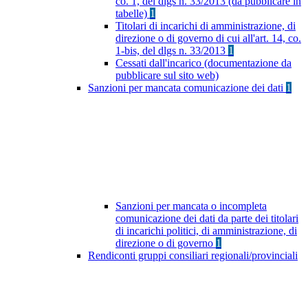
co. 1, del dlgs n. 33/2013 (da pubblicare in
tabelle)
1
Titolari di incarichi di amministrazione, di
direzione o di governo di cui all'art. 14, co.
1-bis, del dlgs n. 33/2013
1
Cessati dall'incarico (documentazione da
pubblicare sul sito web)
Sanzioni per mancata comunicazione dei dati
1
Sanzioni per mancata o incompleta
comunicazione dei dati da parte dei titolari
di incarichi politici, di amministrazione, di
direzione o di governo
1
Rendiconti gruppi consiliari regionali/provinciali