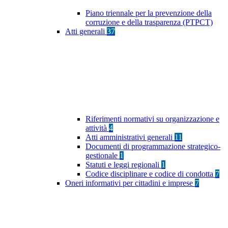
Piano triennale per la prevenzione della
corruzione e della trasparenza (PTPCT)
Atti generali
37
Riferimenti normativi su organizzazione e
attività
4
Atti amministrativi generali
11
Documenti di programmazione strategico-
gestionale
1
Statuti e leggi regionali
1
Codice disciplinare e codice di condotta
7
Oneri informativi per cittadini e imprese
7